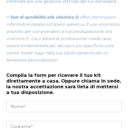
informate per una gestione ottimale del tuo benessere.
Il
Test di sensibilità alla vitamina D
offre informazioni
informative basate sull’analisi genetica. È uno strumento
prezioso per comprendere la tua predisposizione alla
vitamina D, ma il parere di professionisti medici può
essere fondamentale per decisioni più specifiche sulla
salute. Investi oggi nella tua salute genetica per un
benessere personalizzato!
Compila la form per ricevere il tuo kit
direttamente a casa. Oppure chiama in sede,
la nostra accettazione sarà lieta di mettersi
a tua disposizione.