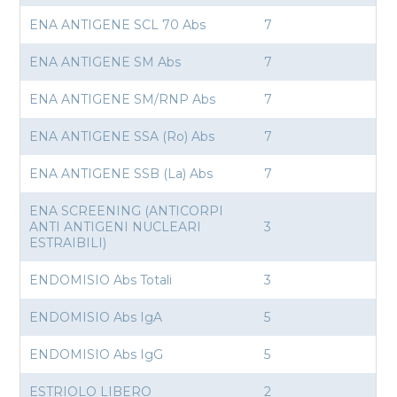
ENA ANTIGENE SCL 70 Abs
7
ENA ANTIGENE SM Abs
7
ENA ANTIGENE SM/RNP Abs
7
ENA ANTIGENE SSA (Ro) Abs
7
ENA ANTIGENE SSB (La) Abs
7
ENA SCREENING (ANTICORPI
ANTI ANTIGENI NUCLEARI
3
ESTRAIBILI)
ENDOMISIO Abs Totali
3
ENDOMISIO Abs IgA
5
ENDOMISIO Abs IgG
5
ESTRIOLO LIBERO
2